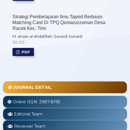
Strategi Pembelajaran Ilmu Tajwid Berbasis
Matching Card Di TPQ Qomaruzzaman Desa
Racek Kec. Tiris
M. ahsan al ahdafillah, Sunaidi Sunaidi
122-125
PDF
JOURNAL DETAIL
Online ISSN:
2987-8195
Editorial Team
Reviewer Team