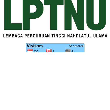
NAJAH: Journal of
Publisher:
Najah:
Research and Community
Kalam
Journal of
Services
Nusantara
Research
Research
and
Address : Jl. PB. Sudirman
Center of
Community